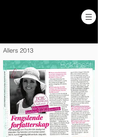
Allers 2013