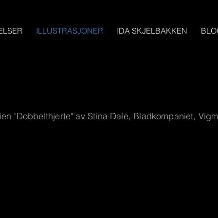
ELSER
ILLUSTRASJONER
IDA SKJELBAKKEN
BLO
erien "Dobbelthjerte" av Stina Dale, Bladkompaniet, Vig