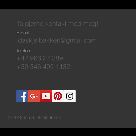
Ta gjerne kontakt med meg!
E-post:
idaskjelbakken@gmail.com
Telefon:
+47 966 27 389
+39 346 495 1132
© 2018 Ida S. Skjelbakken