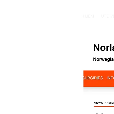
HJEM
UTGIV
Nor
Norwegian