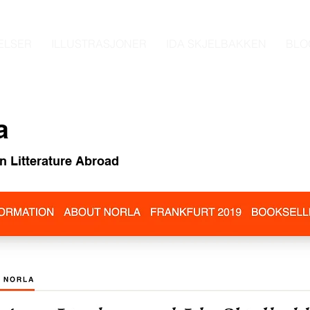
ELSER
ILLUSTRASJONER
IDA SKJELBAKKEN
BLO
la
 Litterature Abroad