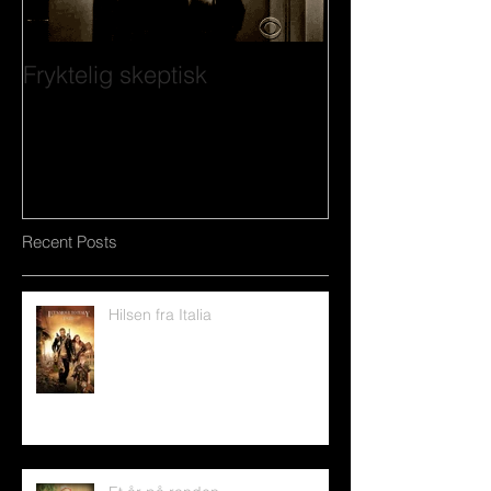
Fryktelig skeptisk
Recent Posts
Hilsen fra Italia