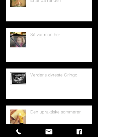
Et år på randen
Så var man her
Verdens dyreste Gringo
Den upraktiske sommeren