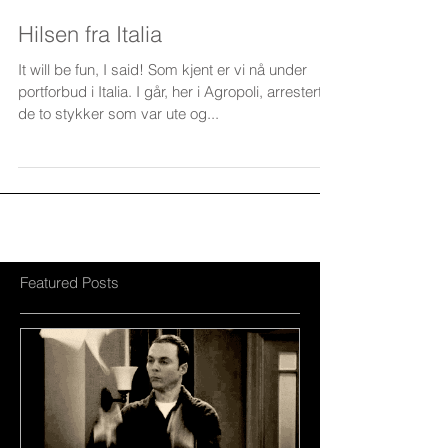
Hilsen fra Italia
It will be fun, I said! Som kjent er vi nå under
portforbud i Italia. I går, her i Agropoli, arresterte
de to stykker som var ute og...
Featured Posts