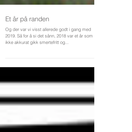
Et år på randen
Og der var vi visst allerede godt i gang med
2019. Så for å si det sånn, 2018 var et år som
ikke akkurat gikk smertefritt og...