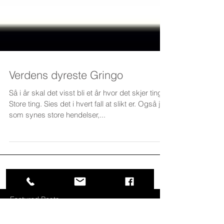
Verdens dyreste Gringo
Så i år skal det visst bli et år hvor det skjer ting.
Store ting. Sies det i hvert fall at slikt er. Også jeg
som synes store hendelser,...