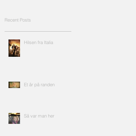
Recent Posts
Hilsen fra Italia
Et år på randen
Så var man her