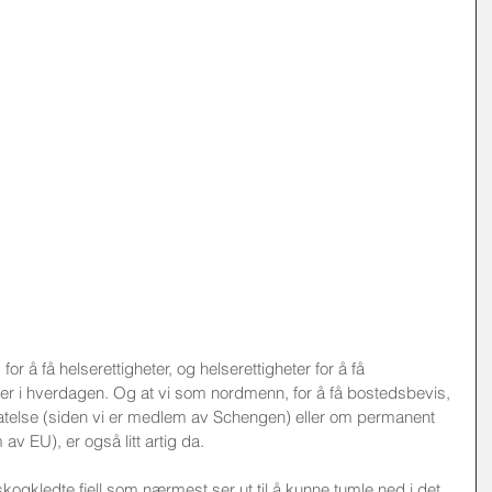
r å få helserettigheter, og helserettigheter for å få 
der i hverdagen. Og at vi som nordmenn, for å få bostedsbevis, 
atelse (siden vi er medlem av Schengen) eller om permanent 
v EU), er også litt artig da. 
kogkledte fjell som nærmest ser ut til å kunne tumle ned i det 