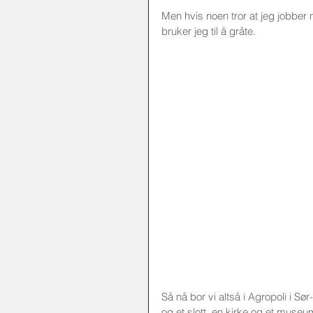
Men hvis noen tror at jeg jobber 
bruker jeg til å gråte. 
Så nå bor vi altså i Agropoli i Sø
og et slott, en kirke og et muse