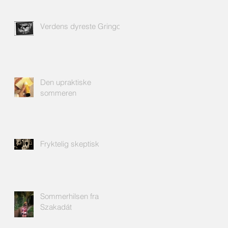
Verdens dyreste Gringo
Den upraktiske
sommeren
Fryktelig skeptisk
Sommerhilsen fra
Szakadát