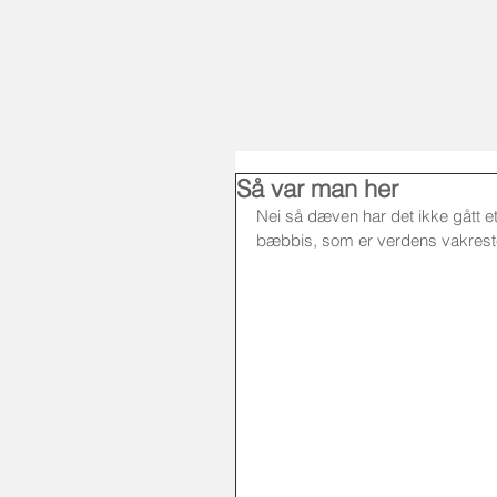
HJEM
UTGIV
Så var man her
Nei så dæven har det ikke gått et 
bæbbis, som er verdens vakreste,