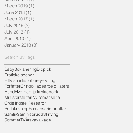
March 2019
(1)
1 post
June 2018
(1)
1 post
March 2017
(1)
1 post
July 2016
(2)
2 posts
July 2013
(1)
1 post
April 2013
(1)
1 post
January 2013
(3)
3 posts
Search By Tags
Baby
Boklanering
Dicpick
Erotiske scener
Fifty shades of grey
Flytting
Forfatter
Gringo
Hagearbeid
Haters
Hund
Hverdag
Italia
Macbook
Min største fan
Ny romanserie
Ordelingsfeil
Research
Rettskrivning
Romanserieforfatter
Samliv
Samlivsbrudd
Skriving
Sommer
TV
Årskavalkade