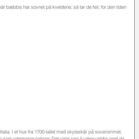
når bæbbis har sovnet på kveldene, så tar de feil, for den tiden 
r-Italia. I et hus fra 1700-tallet med skyteskår på soverommet, 
um som nærmeste naboer. Det viste seg å være veldig greit da 