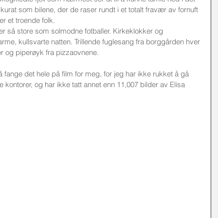
kurat som bilene, der de raser rundt i et totalt fravær av fornuft 
er et troende folk. 
ner så store som solmodne fotballer. Kirkeklokker og 
rme, kullsvarte natten. Trillende fuglesang fra borggården hver 
r og piperøyk fra pizzaovnene. 
 å fange det hele på film for meg, for jeg har ikke rukket å gå 
ge kontorer, og har ikke tatt annet enn 11,007 bilder av Elisa 