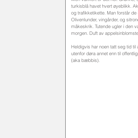
turkisblå havet hvert øyeblikk. Ak
og trafikketikette. Man forstår de 
Olivenlunder, vingårder, og sitro
måkeskrik. Tutende ugler i den va
morgen. Duft av appelsinblomste
Heldigvis har noen tatt seg tid til
utenfor døra annet enn til offentli
(aka bæbbis). 