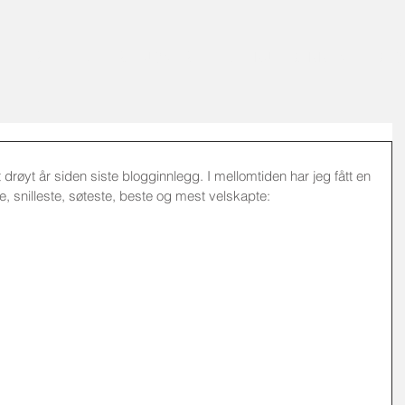
ELSER
ILLUSTRASJONER
IDA SKJELBAKKEN
BLO
drøyt år siden siste blogginnlegg. I mellomtiden har jeg fått en 
 snilleste, søteste, beste og mest velskapte: