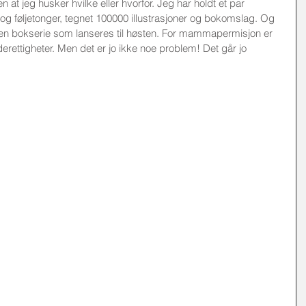
n at jeg husker hvilke eller hvorfor. Jeg har holdt et par 
og føljetonger, tegnet 100000 illustrasjoner og bokomslag. Og 
 en bokserie som lanseres til høsten. For mammapermisjon er 
gderettigheter. Men det er jo ikke noe problem! Det går jo 