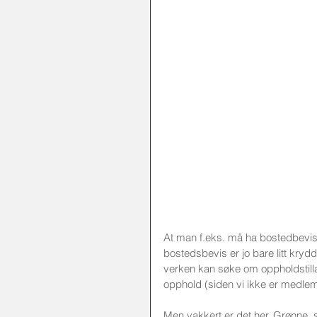
At man f.eks. må ha bostedbevis fo
bostedsbevis er jo bare litt kryd
verken kan søke om oppholdstill
opphold (siden vi ikke er medlem a
Men vakkert er det her. Grønne, s